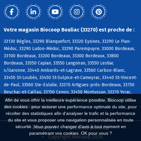
Votre magasin Biocoop Bouliac (33270) est proche de :
33130 Bègles, 33290 Blanquefort, 33320 Eysines, 33290 Le Pian-
Médoc, 33290 Ludon-Médoc, 33290 Parempuyre, 33000 Bordeaux,
33100 Bordeaux, 33200 Bordeaux, 33300 Bordeaux, 33800
Bordeaux, 33550 Capian, 33550 Langoiran, 33550 Lestiac
s/Garonne, 33440 Ambarès-et-Lagrave, 33560 Carbon-Blanc,
33450 St-Loubès, 33450 St-Sulpice-et-Cameyrac, 33440 St-Vincent-
de-Paul, 33560 Ste-Eulalie, 33370 Artigues-près-Bordeaux, 33750
Beychac-et-Caillau, 33150 Cenon, 33450 Montussan, 33370 Yvrac,
33880 Baurech, 33370 Bonnetan, 33750 Camarsac, 33880 Cambes,
Afin de vous offrir la meilleure expérience possible, Biocoop utilise
33360 Camblanes-et-Meynac
des cookies : pour assurer une performance optimale du site, pour
récolter des statistiques afin d'analyser le trafic et la performance
du site et vous proposer une navigation personnalisée en toute
sécurité. Vous pouvez changer d'avis à tout moment en
Biocoop.fr
Le réseau Biocoop
paramétrant vos cookies. OK pour vous ?
Copyright Biocoop 2026