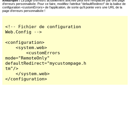
Remarques :
La page d'erreurs actuellement affichée peut être remplacée par une page
d'erreurs personnalisée. Pour ce faire, modifiez l'attribut "defaultRedirect" de la balise de
configuration <customErrors> de l'application, de sorte qu'il pointe vers une URL de la
page d'erreurs personnalisée !
<!-- Fichier de configuration 
Web.Config -->

<configuration>

    <system.web>

        <customErrors 
mode="RemoteOnly" 
defaultRedirect="mycustompage.h
tm"/>

    </system.web>

</configuration>