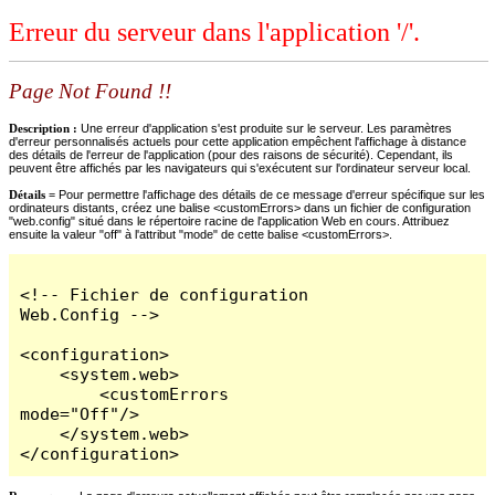
Erreur du serveur dans l'application '/'.
Page Not Found !!
Description :
Une erreur d'application s'est produite sur le serveur. Les paramètres
d'erreur personnalisés actuels pour cette application empêchent l'affichage à distance
des détails de l'erreur de l'application (pour des raisons de sécurité). Cependant, ils
peuvent être affichés par les navigateurs qui s'exécutent sur l'ordinateur serveur local.
Détails =
Pour permettre l'affichage des détails de ce message d'erreur spécifique sur les
ordinateurs distants, créez une balise <customErrors> dans un fichier de configuration
"web.config" situé dans le répertoire racine de l'application Web en cours. Attribuez
ensuite la valeur "off" à l'attribut "mode" de cette balise <customErrors>.
<!-- Fichier de configuration 
Web.Config -->

<configuration>

    <system.web>

        <customErrors 
mode="Off"/>

    </system.web>

</configuration>