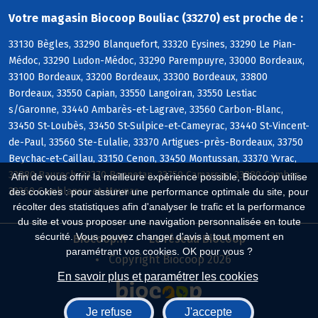
Votre magasin Biocoop Bouliac (33270) est proche de :
33130 Bègles, 33290 Blanquefort, 33320 Eysines, 33290 Le Pian-
Médoc, 33290 Ludon-Médoc, 33290 Parempuyre, 33000 Bordeaux,
33100 Bordeaux, 33200 Bordeaux, 33300 Bordeaux, 33800
Bordeaux, 33550 Capian, 33550 Langoiran, 33550 Lestiac
s/Garonne, 33440 Ambarès-et-Lagrave, 33560 Carbon-Blanc,
33450 St-Loubès, 33450 St-Sulpice-et-Cameyrac, 33440 St-Vincent-
de-Paul, 33560 Ste-Eulalie, 33370 Artigues-près-Bordeaux, 33750
Beychac-et-Caillau, 33150 Cenon, 33450 Montussan, 33370 Yvrac,
33880 Baurech, 33370 Bonnetan, 33750 Camarsac, 33880 Cambes,
Afin de vous offrir la meilleure expérience possible, Biocoop utilise
33360 Camblanes-et-Meynac
des cookies : pour assurer une performance optimale du site, pour
récolter des statistiques afin d'analyser le trafic et la performance
du site et vous proposer une navigation personnalisée en toute
sécurité. Vous pouvez changer d'avis à tout moment en
Biocoop.fr
Le réseau Biocoop
paramétrant vos cookies. OK pour vous ?
Copyright Biocoop 2026
En savoir plus et paramétrer les cookies
Je refuse
J'accepte