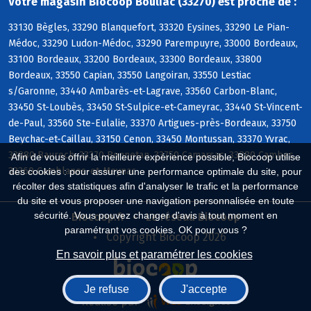
Votre magasin Biocoop Bouliac (33270) est proche de :
33130 Bègles, 33290 Blanquefort, 33320 Eysines, 33290 Le Pian-
Médoc, 33290 Ludon-Médoc, 33290 Parempuyre, 33000 Bordeaux,
33100 Bordeaux, 33200 Bordeaux, 33300 Bordeaux, 33800
Bordeaux, 33550 Capian, 33550 Langoiran, 33550 Lestiac
s/Garonne, 33440 Ambarès-et-Lagrave, 33560 Carbon-Blanc,
33450 St-Loubès, 33450 St-Sulpice-et-Cameyrac, 33440 St-Vincent-
de-Paul, 33560 Ste-Eulalie, 33370 Artigues-près-Bordeaux, 33750
Beychac-et-Caillau, 33150 Cenon, 33450 Montussan, 33370 Yvrac,
33880 Baurech, 33370 Bonnetan, 33750 Camarsac, 33880 Cambes,
Afin de vous offrir la meilleure expérience possible, Biocoop utilise
33360 Camblanes-et-Meynac
des cookies : pour assurer une performance optimale du site, pour
récolter des statistiques afin d'analyser le trafic et la performance
du site et vous proposer une navigation personnalisée en toute
sécurité. Vous pouvez changer d'avis à tout moment en
Biocoop.fr
Le réseau Biocoop
paramétrant vos cookies. OK pour vous ?
Copyright Biocoop 2026
En savoir plus et paramétrer les cookies
Je refuse
J'accepte
Réalisé par