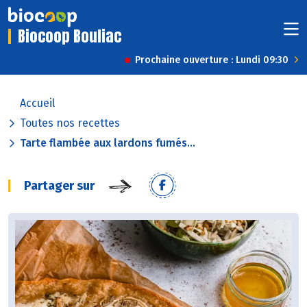
Biocoop Bouliac
Prochaine ouverture : Lundi 09:30
Accueil
Toutes nos recettes
Tarte flambée aux lardons fumés...
Partager sur