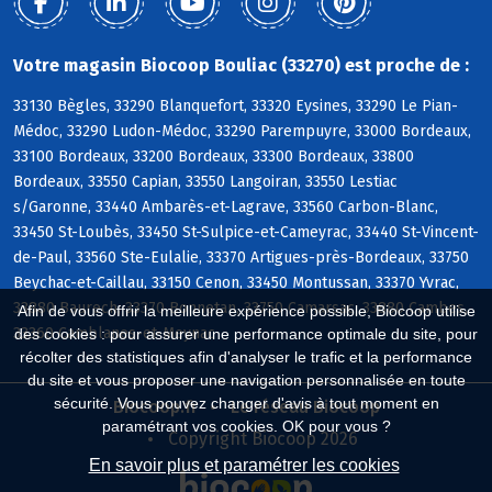
Votre magasin Biocoop Bouliac (33270) est proche de :
33130 Bègles, 33290 Blanquefort, 33320 Eysines, 33290 Le Pian-
Médoc, 33290 Ludon-Médoc, 33290 Parempuyre, 33000 Bordeaux,
33100 Bordeaux, 33200 Bordeaux, 33300 Bordeaux, 33800
Bordeaux, 33550 Capian, 33550 Langoiran, 33550 Lestiac
s/Garonne, 33440 Ambarès-et-Lagrave, 33560 Carbon-Blanc,
33450 St-Loubès, 33450 St-Sulpice-et-Cameyrac, 33440 St-Vincent-
de-Paul, 33560 Ste-Eulalie, 33370 Artigues-près-Bordeaux, 33750
Beychac-et-Caillau, 33150 Cenon, 33450 Montussan, 33370 Yvrac,
33880 Baurech, 33370 Bonnetan, 33750 Camarsac, 33880 Cambes,
Afin de vous offrir la meilleure expérience possible, Biocoop utilise
33360 Camblanes-et-Meynac
des cookies : pour assurer une performance optimale du site, pour
récolter des statistiques afin d'analyser le trafic et la performance
du site et vous proposer une navigation personnalisée en toute
sécurité. Vous pouvez changer d'avis à tout moment en
Biocoop.fr
Le réseau Biocoop
paramétrant vos cookies. OK pour vous ?
Copyright Biocoop 2026
En savoir plus et paramétrer les cookies