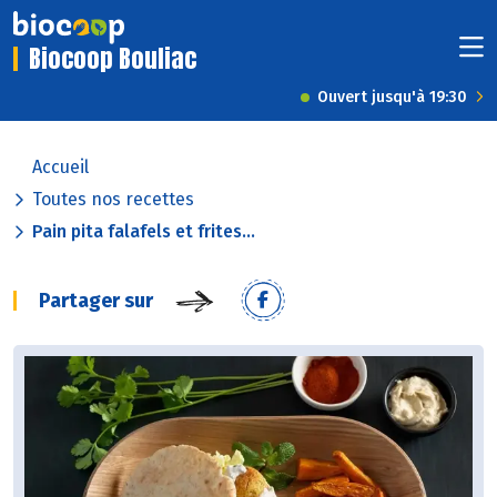
Biocoop Bouliac
Ouvert jusqu'à 19:30
Accueil
Toutes nos recettes
Pain pita falafels et frites...
Partager sur