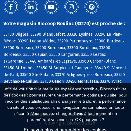
Votre magasin Biocoop Bouliac (33270) est proche de :
33130 Bègles, 33290 Blanquefort, 33320 Eysines, 33290 Le Pian-
Médoc, 33290 Ludon-Médoc, 33290 Parempuyre, 33000 Bordeaux,
33100 Bordeaux, 33200 Bordeaux, 33300 Bordeaux, 33800
Bordeaux, 33550 Capian, 33550 Langoiran, 33550 Lestiac
s/Garonne, 33440 Ambarès-et-Lagrave, 33560 Carbon-Blanc,
33450 St-Loubès, 33450 St-Sulpice-et-Cameyrac, 33440 St-Vincent-
de-Paul, 33560 Ste-Eulalie, 33370 Artigues-près-Bordeaux, 33750
Beychac-et-Caillau, 33150 Cenon, 33450 Montussan, 33370 Yvrac,
33880 Baurech, 33370 Bonnetan, 33750 Camarsac, 33880 Cambes,
Afin de vous offrir la meilleure expérience possible, Biocoop utilise
33360 Camblanes-et-Meynac
des cookies : pour assurer une performance optimale du site, pour
récolter des statistiques afin d'analyser le trafic et la performance
du site et vous proposer une navigation personnalisée en toute
sécurité. Vous pouvez changer d'avis à tout moment en
Biocoop.fr
Le réseau Biocoop
paramétrant vos cookies. OK pour vous ?
Copyright Biocoop 2026
En savoir plus et paramétrer les cookies