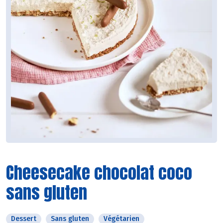
Cheesecake chocolat coco
sans gluten
Dessert
Sans gluten
Végétarien