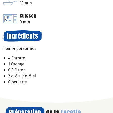
10 min
Cuisson
0 min
Ingrédients
Pour 4 personnes
4 Carotte
1 Orange
0.5 Citron
2 c. à s. de Miel
Ciboulette
Préparation
de la
recette