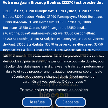
Votre magasin Biocoop Bouliac (33270) est proche de :
33130 Bègles, 33290 Blanquefort, 33320 Eysines, 33290 Le Pian-
Médoc, 33290 Ludon-Médoc, 33290 Parempuyre, 33000 Bordeaux,
33100 Bordeaux, 33200 Bordeaux, 33300 Bordeaux, 33800
Bordeaux, 33550 Capian, 33550 Langoiran, 33550 Lestiac
s/Garonne, 33440 Ambarès-et-Lagrave, 33560 Carbon-Blanc,
33450 St-Loubès, 33450 St-Sulpice-et-Cameyrac, 33440 St-Vincent-
de-Paul, 33560 Ste-Eulalie, 33370 Artigues-près-Bordeaux, 33750
Beychac-et-Caillau, 33150 Cenon, 33450 Montussan, 33370 Yvrac,
33880 Baurech, 33370 Bonnetan, 33750 Camarsac, 33880 Cambes,
Afin de vous offrir la meilleure expérience possible, Biocoop utilise
33360 Camblanes-et-Meynac
des cookies : pour assurer une performance optimale du site, pour
récolter des statistiques afin d'analyser le trafic et la performance
du site et vous proposer une navigation personnalisée en toute
sécurité. Vous pouvez changer d'avis à tout moment en
Biocoop.fr
Le réseau Biocoop
paramétrant vos cookies. OK pour vous ?
Copyright Biocoop 2026
En savoir plus et paramétrer les cookies
Je refuse
J'accepte
Réalisé par