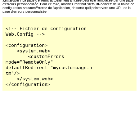
Remarques :
La page d'erreurs actuellement affichée peut être remplacée par une page
d'erreurs personnalisée. Pour ce faire, modifiez l'attribut "defaultRedirect" de la balise de
configuration <customErrors> de l'application, de sorte qu'il pointe vers une URL de la
page d'erreurs personnalisée !
<!-- Fichier de configuration 
Web.Config -->

<configuration>

    <system.web>

        <customErrors 
mode="RemoteOnly" 
defaultRedirect="mycustompage.h
tm"/>

    </system.web>

</configuration>