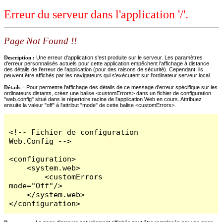
Erreur du serveur dans l'application '/'.
Page Not Found !!
Description :
Une erreur d'application s'est produite sur le serveur. Les paramètres
d'erreur personnalisés actuels pour cette application empêchent l'affichage à distance
des détails de l'erreur de l'application (pour des raisons de sécurité). Cependant, ils
peuvent être affichés par les navigateurs qui s'exécutent sur l'ordinateur serveur local.
Détails =
Pour permettre l'affichage des détails de ce message d'erreur spécifique sur les
ordinateurs distants, créez une balise <customErrors> dans un fichier de configuration
"web.config" situé dans le répertoire racine de l'application Web en cours. Attribuez
ensuite la valeur "off" à l'attribut "mode" de cette balise <customErrors>.
<!-- Fichier de configuration 
Web.Config -->

<configuration>

    <system.web>

        <customErrors 
mode="Off"/>

    </system.web>

</configuration>