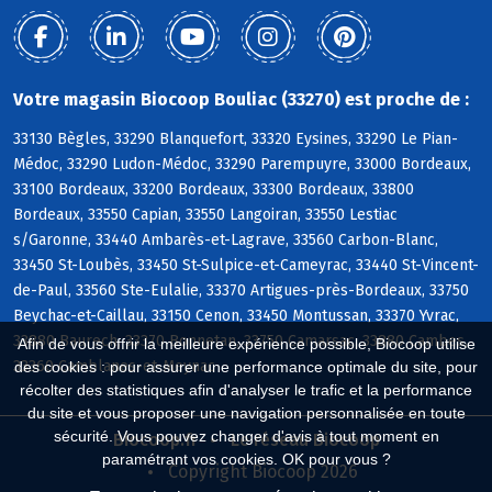
Votre magasin Biocoop Bouliac (33270) est proche de :
33130 Bègles, 33290 Blanquefort, 33320 Eysines, 33290 Le Pian-
Médoc, 33290 Ludon-Médoc, 33290 Parempuyre, 33000 Bordeaux,
33100 Bordeaux, 33200 Bordeaux, 33300 Bordeaux, 33800
Bordeaux, 33550 Capian, 33550 Langoiran, 33550 Lestiac
s/Garonne, 33440 Ambarès-et-Lagrave, 33560 Carbon-Blanc,
33450 St-Loubès, 33450 St-Sulpice-et-Cameyrac, 33440 St-Vincent-
de-Paul, 33560 Ste-Eulalie, 33370 Artigues-près-Bordeaux, 33750
Beychac-et-Caillau, 33150 Cenon, 33450 Montussan, 33370 Yvrac,
33880 Baurech, 33370 Bonnetan, 33750 Camarsac, 33880 Cambes,
Afin de vous offrir la meilleure expérience possible, Biocoop utilise
33360 Camblanes-et-Meynac
des cookies : pour assurer une performance optimale du site, pour
récolter des statistiques afin d'analyser le trafic et la performance
du site et vous proposer une navigation personnalisée en toute
sécurité. Vous pouvez changer d'avis à tout moment en
Biocoop.fr
Le réseau Biocoop
paramétrant vos cookies. OK pour vous ?
Copyright Biocoop 2026