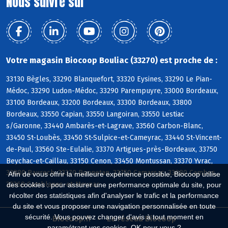
Nous suivre sur
Votre magasin Biocoop Bouliac (33270) est proche de :
33130 Bègles, 33290 Blanquefort, 33320 Eysines, 33290 Le Pian-
Médoc, 33290 Ludon-Médoc, 33290 Parempuyre, 33000 Bordeaux,
33100 Bordeaux, 33200 Bordeaux, 33300 Bordeaux, 33800
Bordeaux, 33550 Capian, 33550 Langoiran, 33550 Lestiac
s/Garonne, 33440 Ambarès-et-Lagrave, 33560 Carbon-Blanc,
33450 St-Loubès, 33450 St-Sulpice-et-Cameyrac, 33440 St-Vincent-
de-Paul, 33560 Ste-Eulalie, 33370 Artigues-près-Bordeaux, 33750
Beychac-et-Caillau, 33150 Cenon, 33450 Montussan, 33370 Yvrac,
33880 Baurech, 33370 Bonnetan, 33750 Camarsac, 33880 Cambes,
Afin de vous offrir la meilleure expérience possible, Biocoop utilise
33360 Camblanes-et-Meynac
des cookies : pour assurer une performance optimale du site, pour
récolter des statistiques afin d'analyser le trafic et la performance
du site et vous proposer une navigation personnalisée en toute
sécurité. Vous pouvez changer d'avis à tout moment en
Biocoop.fr
Le réseau Biocoop
paramétrant vos cookies. OK pour vous ?