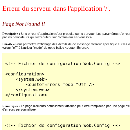
Erreur du serveur dans l'application '/'.
Page Not Found !!
Description :
Une erreur d'application s'est produite sur le serveur. Les paramètres d'erreur
par les navigateurs qui s'exécutent sur l'ordinateur serveur local.
Détails =
Pour permettre l'affichage des détails de ce message d'erreur spécifique sur les o
valeur "off" à l'attribut "mode" de cette balise <customErrors>.
<!-- Fichier de configuration Web.Config -->

<configuration>

    <system.web>

        <customErrors mode="Off"/>

    </system.web>

</configuration>
Remarques :
La page d'erreurs actuellement affichée peut être remplacée par une page d'erre
d'erreurs personnalisée !
<!-- Fichier de configuration Web.Config -->
