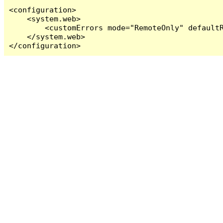
<configuration>

    <system.web>

        <customErrors mode="RemoteOnly" defaultR
    </system.web>

</configuration>