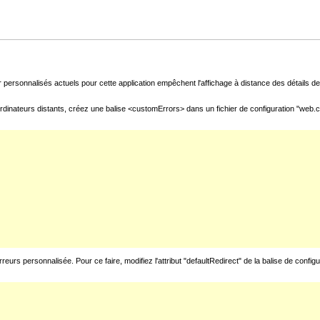
 personnalisés actuels pour cette application empêchent l'affichage à distance des détails de 
rdinateurs distants, créez une balise <customErrors> dans un fichier de configuration "web.con
urs personnalisée. Pour ce faire, modifiez l'attribut "defaultRedirect" de la balise de config