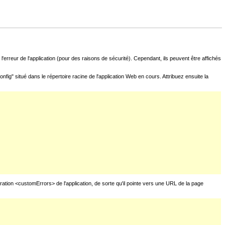
l'erreur de l'application (pour des raisons de sécurité). Cependant, ils peuvent être affichés
fig" situé dans le répertoire racine de l'application Web en cours. Attribuez ensuite la
uration <customErrors> de l'application, de sorte qu'il pointe vers une URL de la page