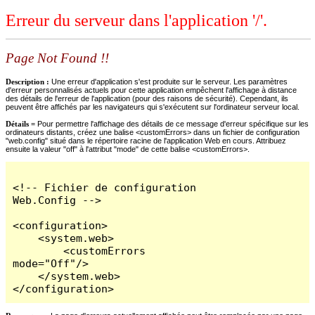
Erreur du serveur dans l'application '/'.
Page Not Found !!
Description :
Une erreur d'application s'est produite sur le serveur. Les paramètres
d'erreur personnalisés actuels pour cette application empêchent l'affichage à distance
des détails de l'erreur de l'application (pour des raisons de sécurité). Cependant, ils
peuvent être affichés par les navigateurs qui s'exécutent sur l'ordinateur serveur local.
Détails =
Pour permettre l'affichage des détails de ce message d'erreur spécifique sur les
ordinateurs distants, créez une balise <customErrors> dans un fichier de configuration
"web.config" situé dans le répertoire racine de l'application Web en cours. Attribuez
ensuite la valeur "off" à l'attribut "mode" de cette balise <customErrors>.
<!-- Fichier de configuration 
Web.Config -->

<configuration>

    <system.web>

        <customErrors 
mode="Off"/>

    </system.web>

</configuration>