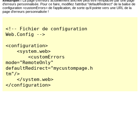
Remarques :
La page d'erreurs actuellement affichée peut être remplacée par une page
d'erreurs personnalisée. Pour ce faire, modifiez l'attribut "defaultRedirect" de la balise de
configuration <customErrors> de l'application, de sorte qu'il pointe vers une URL de la
page d'erreurs personnalisée !
<!-- Fichier de configuration 
Web.Config -->

<configuration>

    <system.web>

        <customErrors 
mode="RemoteOnly" 
defaultRedirect="mycustompage.h
tm"/>

    </system.web>

</configuration>