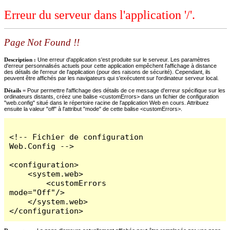
Erreur du serveur dans l'application '/'.
Page Not Found !!
Description :
Une erreur d'application s'est produite sur le serveur. Les paramètres
d'erreur personnalisés actuels pour cette application empêchent l'affichage à distance
des détails de l'erreur de l'application (pour des raisons de sécurité). Cependant, ils
peuvent être affichés par les navigateurs qui s'exécutent sur l'ordinateur serveur local.
Détails =
Pour permettre l'affichage des détails de ce message d'erreur spécifique sur les
ordinateurs distants, créez une balise <customErrors> dans un fichier de configuration
"web.config" situé dans le répertoire racine de l'application Web en cours. Attribuez
ensuite la valeur "off" à l'attribut "mode" de cette balise <customErrors>.
<!-- Fichier de configuration 
Web.Config -->

<configuration>

    <system.web>

        <customErrors 
mode="Off"/>

    </system.web>

</configuration>