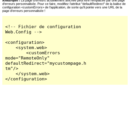
Remarques :
La page d'erreurs actuellement affichée peut être remplacée par une page
d'erreurs personnalisée. Pour ce faire, modifiez l'attribut "defaultRedirect" de la balise de
configuration <customErrors> de l'application, de sorte qu'il pointe vers une URL de la
page d'erreurs personnalisée !
<!-- Fichier de configuration 
Web.Config -->

<configuration>

    <system.web>

        <customErrors 
mode="RemoteOnly" 
defaultRedirect="mycustompage.h
tm"/>

    </system.web>

</configuration>