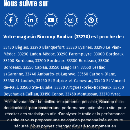
Nous suivre sur
Votre magasin Biocoop Bouliac (33270) est proche de :
33130 Bègles, 33290 Blanquefort, 33320 Eysines, 33290 Le Pian-
Médoc, 33290 Ludon-Médoc, 33290 Parempuyre, 33000 Bordeaux,
33100 Bordeaux, 33200 Bordeaux, 33300 Bordeaux, 33800
Bordeaux, 33550 Capian, 33550 Langoiran, 33550 Lestiac
s/Garonne, 33440 Ambarès-et-Lagrave, 33560 Carbon-Blanc,
33450 St-Loubès, 33450 St-Sulpice-et-Cameyrac, 33440 St-Vincent-
de-Paul, 33560 Ste-Eulalie, 33370 Artigues-près-Bordeaux, 33750
Beychac-et-Caillau, 33150 Cenon, 33450 Montussan, 33370 Yvrac,
33880 Baurech, 33370 Bonnetan, 33750 Camarsac, 33880 Cambes,
Afin de vous offrir la meilleure expérience possible, Biocoop utilise
33360 Camblanes-et-Meynac
des cookies : pour assurer une performance optimale du site, pour
récolter des statistiques afin d'analyser le trafic et la performance
du site et vous proposer une navigation personnalisée en toute
sécurité. Vous pouvez changer d'avis à tout moment en
Biocoop.fr
Le réseau Biocoop