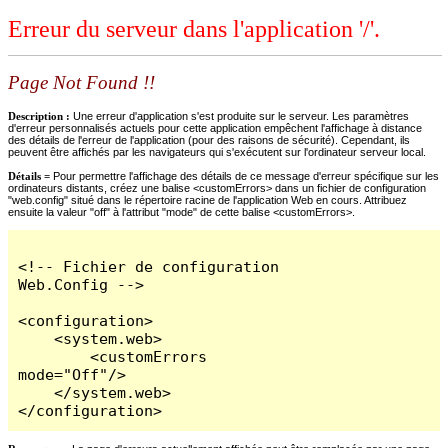
Erreur du serveur dans l'application '/'.
Page Not Found !!
Description :
Une erreur d'application s'est produite sur le serveur. Les paramètres
d'erreur personnalisés actuels pour cette application empêchent l'affichage à distance
des détails de l'erreur de l'application (pour des raisons de sécurité). Cependant, ils
peuvent être affichés par les navigateurs qui s'exécutent sur l'ordinateur serveur local.
Détails =
Pour permettre l'affichage des détails de ce message d'erreur spécifique sur les
ordinateurs distants, créez une balise <customErrors> dans un fichier de configuration
"web.config" situé dans le répertoire racine de l'application Web en cours. Attribuez
ensuite la valeur "off" à l'attribut "mode" de cette balise <customErrors>.
<!-- Fichier de configuration 
Web.Config -->

<configuration>

    <system.web>

        <customErrors 
mode="Off"/>

    </system.web>

</configuration>