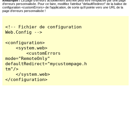
Remarques :
La page d'erreurs actuellement affichée peut être remplacée par une page
d'erreurs personnalisée. Pour ce faire, modifiez l'attribut "defaultRedirect" de la balise de
configuration <customErrors> de l'application, de sorte qu'il pointe vers une URL de la
page d'erreurs personnalisée !
<!-- Fichier de configuration 
Web.Config -->

<configuration>

    <system.web>

        <customErrors 
mode="RemoteOnly" 
defaultRedirect="mycustompage.h
tm"/>

    </system.web>

</configuration>