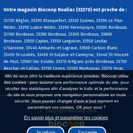
Votre magasin Biocoop Bouliac (33270) est proche de :
33130 Bègles, 33290 Blanquefort, 33320 Eysines, 33290 Le Pian-
Médoc, 33290 Ludon-Médoc, 33290 Parempuyre, 33000 Bordeaux,
33100 Bordeaux, 33200 Bordeaux, 33300 Bordeaux, 33800
Bordeaux, 33550 Capian, 33550 Langoiran, 33550 Lestiac
s/Garonne, 33440 Ambarès-et-Lagrave, 33560 Carbon-Blanc,
33450 St-Loubès, 33450 St-Sulpice-et-Cameyrac, 33440 St-Vincent-
de-Paul, 33560 Ste-Eulalie, 33370 Artigues-près-Bordeaux, 33750
Beychac-et-Caillau, 33150 Cenon, 33450 Montussan, 33370 Yvrac,
33880 Baurech, 33370 Bonnetan, 33750 Camarsac, 33880 Cambes,
Afin de vous offrir la meilleure expérience possible, Biocoop utilise
33360 Camblanes-et-Meynac
des cookies : pour assurer une performance optimale du site, pour
récolter des statistiques afin d'analyser le trafic et la performance
du site et vous proposer une navigation personnalisée en toute
sécurité. Vous pouvez changer d'avis à tout moment en
Biocoop.fr
Le réseau Biocoop
paramétrant vos cookies. OK pour vous ?
Copyright Biocoop 2026
En savoir plus et paramétrer les cookies
Je refuse
J'accepte