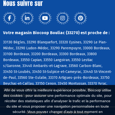
Nous suivre sur
Votre magasin Biocoop Bouliac (33270) est proche de :
33130 Bègles, 33290 Blanquefort, 33320 Eysines, 33290 Le Pian-
Médoc, 33290 Ludon-Médoc, 33290 Parempuyre, 33000 Bordeaux,
33100 Bordeaux, 33200 Bordeaux, 33300 Bordeaux, 33800
Bordeaux, 33550 Capian, 33550 Langoiran, 33550 Lestiac
s/Garonne, 33440 Ambarès-et-Lagrave, 33560 Carbon-Blanc,
33450 St-Loubès, 33450 St-Sulpice-et-Cameyrac, 33440 St-Vincent-
de-Paul, 33560 Ste-Eulalie, 33370 Artigues-près-Bordeaux, 33750
Beychac-et-Caillau, 33150 Cenon, 33450 Montussan, 33370 Yvrac,
33880 Baurech, 33370 Bonnetan, 33750 Camarsac, 33880 Cambes,
Afin de vous offrir la meilleure expérience possible, Biocoop utilise
33360 Camblanes-et-Meynac
des cookies : pour assurer une performance optimale du site, pour
récolter des statistiques afin d'analyser le trafic et la performance
du site et vous proposer une navigation personnalisée en toute
sécurité. Vous pouvez changer d'avis à tout moment en
Biocoop.fr
Le réseau Biocoop