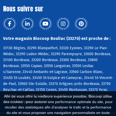
Nous suivre sur
Votre magasin Biocoop Bouliac (33270) est proche de :
33130 Bègles, 33290 Blanquefort, 33320 Eysines, 33290 Le Pian-
Médoc, 33290 Ludon-Médoc, 33290 Parempuyre, 33000 Bordeaux,
33100 Bordeaux, 33200 Bordeaux, 33300 Bordeaux, 33800
Bordeaux, 33550 Capian, 33550 Langoiran, 33550 Lestiac
s/Garonne, 33440 Ambarès-et-Lagrave, 33560 Carbon-Blanc,
33450 St-Loubès, 33450 St-Sulpice-et-Cameyrac, 33440 St-Vincent-
de-Paul, 33560 Ste-Eulalie, 33370 Artigues-près-Bordeaux, 33750
Beychac-et-Caillau, 33150 Cenon, 33450 Montussan, 33370 Yvrac,
33880 Baurech, 33370 Bonnetan, 33750 Camarsac, 33880 Cambes,
Afin de vous offrir la meilleure expérience possible, Biocoop utilise
33360 Camblanes-et-Meynac
des cookies : pour assurer une performance optimale du site, pour
récolter des statistiques afin d'analyser le trafic et la performance
du site et vous proposer une navigation personnalisée en toute