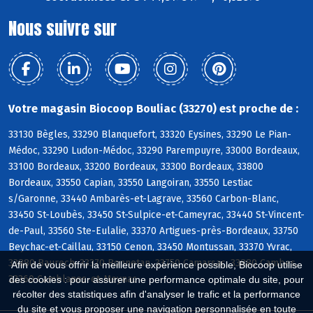
Nous suivre sur
Votre magasin Biocoop Bouliac (33270) est proche de :
33130 Bègles, 33290 Blanquefort, 33320 Eysines, 33290 Le Pian-
Médoc, 33290 Ludon-Médoc, 33290 Parempuyre, 33000 Bordeaux,
33100 Bordeaux, 33200 Bordeaux, 33300 Bordeaux, 33800
Bordeaux, 33550 Capian, 33550 Langoiran, 33550 Lestiac
s/Garonne, 33440 Ambarès-et-Lagrave, 33560 Carbon-Blanc,
33450 St-Loubès, 33450 St-Sulpice-et-Cameyrac, 33440 St-Vincent-
de-Paul, 33560 Ste-Eulalie, 33370 Artigues-près-Bordeaux, 33750
Beychac-et-Caillau, 33150 Cenon, 33450 Montussan, 33370 Yvrac,
33880 Baurech, 33370 Bonnetan, 33750 Camarsac, 33880 Cambes,
Afin de vous offrir la meilleure expérience possible, Biocoop utilise
33360 Camblanes-et-Meynac
des cookies : pour assurer une performance optimale du site, pour
récolter des statistiques afin d'analyser le trafic et la performance
du site et vous proposer une navigation personnalisée en toute