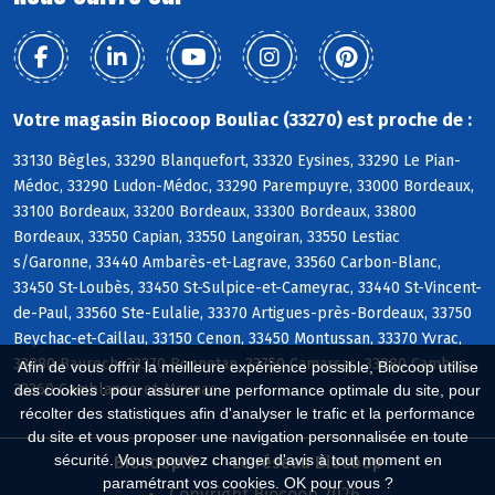
Votre magasin Biocoop Bouliac (33270) est proche de :
33130 Bègles, 33290 Blanquefort, 33320 Eysines, 33290 Le Pian-
Médoc, 33290 Ludon-Médoc, 33290 Parempuyre, 33000 Bordeaux,
33100 Bordeaux, 33200 Bordeaux, 33300 Bordeaux, 33800
Bordeaux, 33550 Capian, 33550 Langoiran, 33550 Lestiac
s/Garonne, 33440 Ambarès-et-Lagrave, 33560 Carbon-Blanc,
33450 St-Loubès, 33450 St-Sulpice-et-Cameyrac, 33440 St-Vincent-
de-Paul, 33560 Ste-Eulalie, 33370 Artigues-près-Bordeaux, 33750
Beychac-et-Caillau, 33150 Cenon, 33450 Montussan, 33370 Yvrac,
33880 Baurech, 33370 Bonnetan, 33750 Camarsac, 33880 Cambes,
Afin de vous offrir la meilleure expérience possible, Biocoop utilise
33360 Camblanes-et-Meynac
des cookies : pour assurer une performance optimale du site, pour
récolter des statistiques afin d'analyser le trafic et la performance
du site et vous proposer une navigation personnalisée en toute
sécurité. Vous pouvez changer d'avis à tout moment en
Biocoop.fr
Le réseau Biocoop
paramétrant vos cookies. OK pour vous ?
Copyright Biocoop 2026