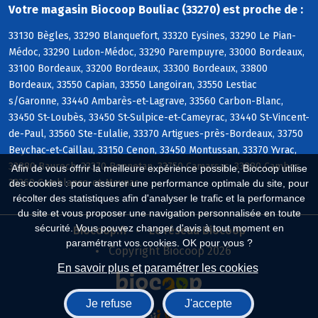
Votre magasin Biocoop Bouliac (33270) est proche de :
33130 Bègles, 33290 Blanquefort, 33320 Eysines, 33290 Le Pian-
Médoc, 33290 Ludon-Médoc, 33290 Parempuyre, 33000 Bordeaux,
33100 Bordeaux, 33200 Bordeaux, 33300 Bordeaux, 33800
Bordeaux, 33550 Capian, 33550 Langoiran, 33550 Lestiac
s/Garonne, 33440 Ambarès-et-Lagrave, 33560 Carbon-Blanc,
33450 St-Loubès, 33450 St-Sulpice-et-Cameyrac, 33440 St-Vincent-
de-Paul, 33560 Ste-Eulalie, 33370 Artigues-près-Bordeaux, 33750
Beychac-et-Caillau, 33150 Cenon, 33450 Montussan, 33370 Yvrac,
33880 Baurech, 33370 Bonnetan, 33750 Camarsac, 33880 Cambes,
Afin de vous offrir la meilleure expérience possible, Biocoop utilise
33360 Camblanes-et-Meynac
des cookies : pour assurer une performance optimale du site, pour
récolter des statistiques afin d'analyser le trafic et la performance
du site et vous proposer une navigation personnalisée en toute
sécurité. Vous pouvez changer d'avis à tout moment en
Biocoop.fr
Le réseau Biocoop
paramétrant vos cookies. OK pour vous ?
Copyright Biocoop 2026
En savoir plus et paramétrer les cookies
Je refuse
J'accepte
Réalisé par