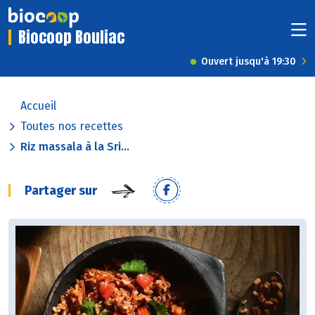
Biocoop Bouliac
Ouvert jusqu'à 19:30
Accueil
Toutes nos recettes
Riz massala à la Sri...
Partager sur