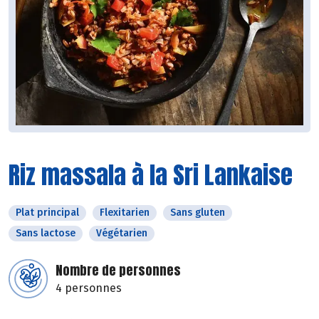
Riz massala à la Sri Lankaise
Plat principal
Flexitarien
Sans gluten
Sans lactose
Végétarien
Nombre de personnes
4 personnes