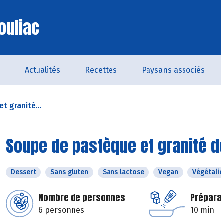
ouliac
Actualités
Recettes
Paysans associés
t granité...
Soupe de pastèque et granité 
Dessert
Sans gluten
Sans lactose
Vegan
Végétali
Nombre de personnes
Prépara
6 personnes
10 min