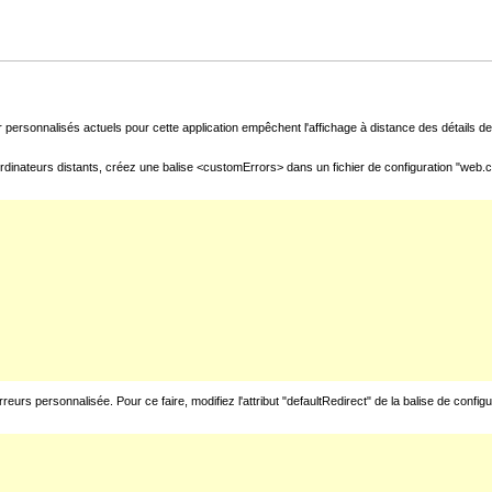
 personnalisés actuels pour cette application empêchent l'affichage à distance des détails de 
rdinateurs distants, créez une balise <customErrors> dans un fichier de configuration "web.con
urs personnalisée. Pour ce faire, modifiez l'attribut "defaultRedirect" de la balise de config