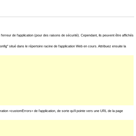
l'erreur de l'application (pour des raisons de sécurité). Cependant, ils peuvent être affichés
fig" situé dans le répertoire racine de l'application Web en cours. Attribuez ensuite la
uration <customErrors> de l'application, de sorte qu'il pointe vers une URL de la page