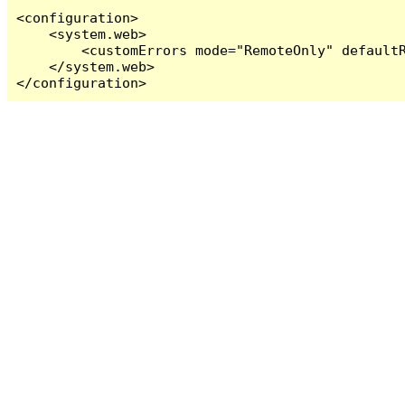
<configuration>

    <system.web>

        <customErrors mode="RemoteOnly" defaultR
    </system.web>

</configuration>