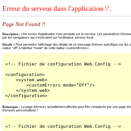
Erreur du serveur dans l'application '/'.
Page Not Found !!
Description :
Une erreur d'application s'est produite sur le serveur. Les paramètres d'erreur
par les navigateurs qui s'exécutent sur l'ordinateur serveur local.
Détails =
Pour permettre l'affichage des détails de ce message d'erreur spécifique sur les o
valeur "off" à l'attribut "mode" de cette balise <customErrors>.
<!-- Fichier de configuration Web.Config -->

<configuration>

    <system.web>

        <customErrors mode="Off"/>

    </system.web>

</configuration>
Remarques :
La page d'erreurs actuellement affichée peut être remplacée par une page d'erre
d'erreurs personnalisée !
<!-- Fichier de configuration Web.Config -->
